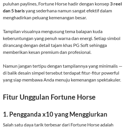
puluhan paylines, Fortune Horse hadir dengan konsep
3 reel
dan 5 baris
yang sederhana namun sangat efektif dalam
menghadirkan peluang kemenangan besar.
Tampilan visualnya mengusung tema balapan kuda
keberuntungan yang penuh warna dan energi. Setiap simbol
dirancang dengan detail tajam khas PG Soft sehingga
memberikan kesan premium dan profesional.
Namun jangan tertipu dengan tampilannya yang minimalis —
di balik desain simpel tersebut terdapat fitur-fitur powerful
yang siap membawa Anda menuju kemenangan spektakuler.
Fitur Unggulan Fortune Horse
1. Pengganda x10 yang Menggiurkan
Salah satu daya tarik terbesar dari Fortune Horse adalah