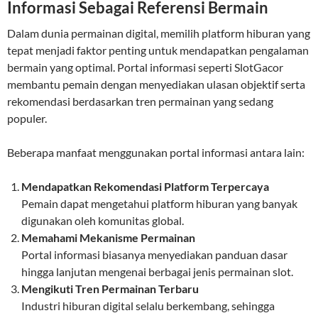
Informasi Sebagai Referensi Bermain
Dalam dunia permainan digital, memilih platform hiburan yang
tepat menjadi faktor penting untuk mendapatkan pengalaman
bermain yang optimal. Portal informasi seperti SlotGacor
membantu pemain dengan menyediakan ulasan objektif serta
rekomendasi berdasarkan tren permainan yang sedang
populer.
Beberapa manfaat menggunakan portal informasi antara lain:
Mendapatkan Rekomendasi Platform Terpercaya
Pemain dapat mengetahui platform hiburan yang banyak
digunakan oleh komunitas global.
Memahami Mekanisme Permainan
Portal informasi biasanya menyediakan panduan dasar
hingga lanjutan mengenai berbagai jenis permainan slot.
Mengikuti Tren Permainan Terbaru
Industri hiburan digital selalu berkembang, sehingga