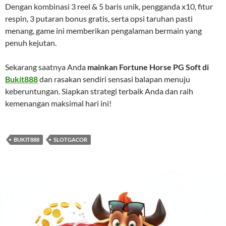
Dengan kombinasi 3 reel & 5 baris unik, pengganda x10, fitur
respin, 3 putaran bonus gratis, serta opsi taruhan pasti
menang, game ini memberikan pengalaman bermain yang
penuh kejutan.
Sekarang saatnya Anda
mainkan Fortune Horse PG Soft di
Bukit888
dan rasakan sendiri sensasi balapan menuju
keberuntungan. Siapkan strategi terbaik Anda dan raih
kemenangan maksimal hari ini!
BUKIT888
SLOTGACOR