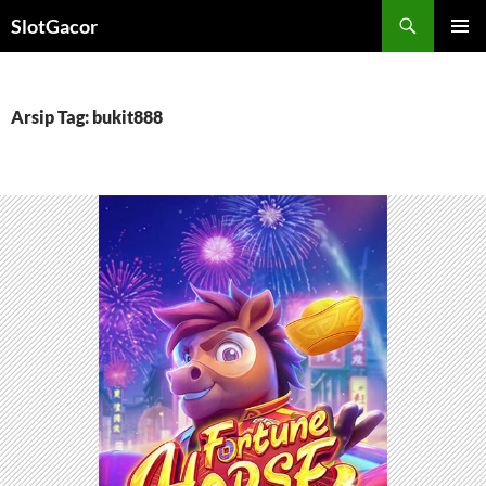
Langsung
SlotGacor
ke
MENU
isi
UTAMA
Arsip Tag: bukit888