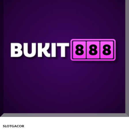
SLOTGACOR