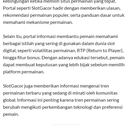
kebingungan ketika memilih situs permainan yang tepat.
Portal seperti SlotGacor hadir dengan memberikan ulasan,
rekomendasi permainan populer, serta panduan dasar untuk
memahami mekanisme permainan.
Selain itu, portal informasi membantu pemain memahami
berbagai istilah yang sering di gunakan dalam dunia slot
digital, seperti volatilitas permainan, RTP (Return to Player),
hingga fitur bonus. Dengan adanya edukasi tersebut, pemain
dapat membuat keputusan yang lebih bijak sebelum memilih
platform permainan.
SlotGacor juga memberikan informasi mengenai tren
permainan terbaru yang sedang di minati oleh komunitas
global. Informasi ini penting karena tren permainan sering
berubah mengikuti perkembangan teknologi dan preferensi
pemain.