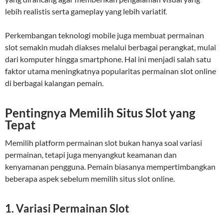
lebih realistis serta gameplay yang lebih variatif.
Perkembangan teknologi mobile juga membuat permainan
slot semakin mudah diakses melalui berbagai perangkat, mulai
dari komputer hingga smartphone. Hal ini menjadi salah satu
faktor utama meningkatnya popularitas permainan slot online
di berbagai kalangan pemain.
Pentingnya Memilih Situs Slot yang
Tepat
Memilih platform permainan slot bukan hanya soal variasi
permainan, tetapi juga menyangkut keamanan dan
kenyamanan pengguna. Pemain biasanya mempertimbangkan
beberapa aspek sebelum memilih situs slot online.
1. Variasi Permainan Slot