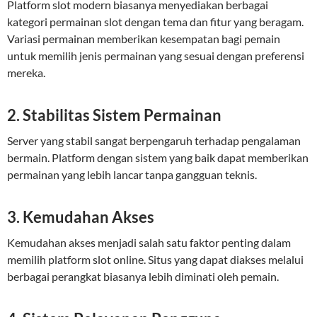
Platform slot modern biasanya menyediakan berbagai
kategori permainan slot dengan tema dan fitur yang beragam.
Variasi permainan memberikan kesempatan bagi pemain
untuk memilih jenis permainan yang sesuai dengan preferensi
mereka.
2. Stabilitas Sistem Permainan
Server yang stabil sangat berpengaruh terhadap pengalaman
bermain. Platform dengan sistem yang baik dapat memberikan
permainan yang lebih lancar tanpa gangguan teknis.
3. Kemudahan Akses
Kemudahan akses menjadi salah satu faktor penting dalam
memilih platform slot online. Situs yang dapat diakses melalui
berbagai perangkat biasanya lebih diminati oleh pemain.