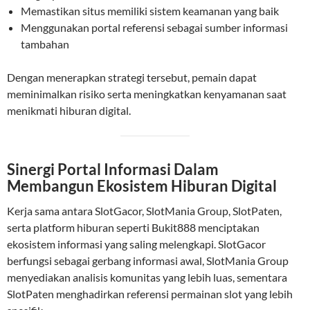
Memastikan situs memiliki sistem keamanan yang baik
Menggunakan portal referensi sebagai sumber informasi
tambahan
Dengan menerapkan strategi tersebut, pemain dapat
meminimalkan risiko serta meningkatkan kenyamanan saat
menikmati hiburan digital.
Sinergi Portal Informasi Dalam
Membangun Ekosistem Hiburan Digital
Kerja sama antara SlotGacor, SlotMania Group, SlotPaten,
serta platform hiburan seperti Bukit888 menciptakan
ekosistem informasi yang saling melengkapi. SlotGacor
berfungsi sebagai gerbang informasi awal, SlotMania Group
menyediakan analisis komunitas yang lebih luas, sementara
SlotPaten menghadirkan referensi permainan slot yang lebih