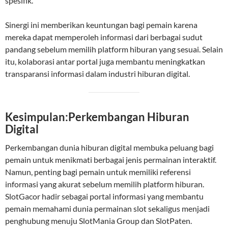
spesifik.
Sinergi ini memberikan keuntungan bagi pemain karena
mereka dapat memperoleh informasi dari berbagai sudut
pandang sebelum memilih platform hiburan yang sesuai. Selain
itu, kolaborasi antar portal juga membantu meningkatkan
transparansi informasi dalam industri hiburan digital.
Kesimpulan:Perkembangan Hiburan
Digital
Perkembangan dunia hiburan digital membuka peluang bagi
pemain untuk menikmati berbagai jenis permainan interaktif.
Namun, penting bagi pemain untuk memiliki referensi
informasi yang akurat sebelum memilih platform hiburan.
SlotGacor hadir sebagai portal informasi yang membantu
pemain memahami dunia permainan slot sekaligus menjadi
penghubung menuju SlotMania Group dan SlotPaten.