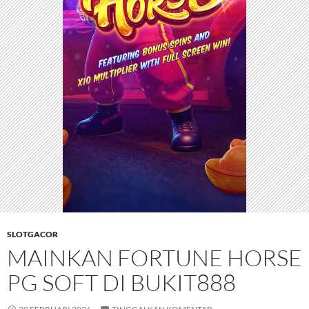
SLOTGACOR
MAINKAN FORTUNE HORSE
PG SOFT DI BUKIT888