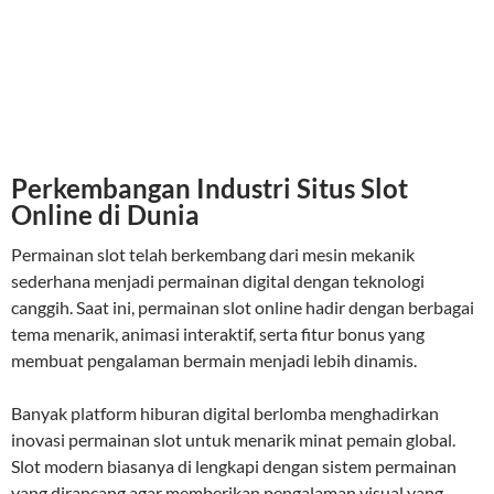
Perkembangan Industri Situs Slot
Online di Dunia
Permainan slot telah berkembang dari mesin mekanik
sederhana menjadi permainan digital dengan teknologi
canggih. Saat ini, permainan slot online hadir dengan berbagai
tema menarik, animasi interaktif, serta fitur bonus yang
membuat pengalaman bermain menjadi lebih dinamis.
Banyak platform hiburan digital berlomba menghadirkan
inovasi permainan slot untuk menarik minat pemain global.
Slot modern biasanya di lengkapi dengan sistem permainan
yang dirancang agar memberikan pengalaman visual yang