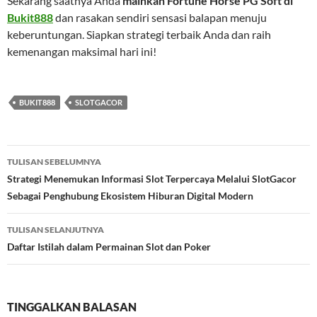
Sekarang saatnya Anda
mainkan Fortune Horse PG Soft di
Bukit888
dan rasakan sendiri sensasi balapan menuju
keberuntungan. Siapkan strategi terbaik Anda dan raih
kemenangan maksimal hari ini!
BUKIT888
SLOTGACOR
Navigasi
TULISAN SEBELUMNYA
Tulisan
Strategi Menemukan Informasi Slot Terpercaya Melalui SlotGacor
Sebagai Penghubung Ekosistem Hiburan Digital Modern
TULISAN SELANJUTNYA
Daftar Istilah dalam Permainan Slot dan Poker
TINGGALKAN BALASAN