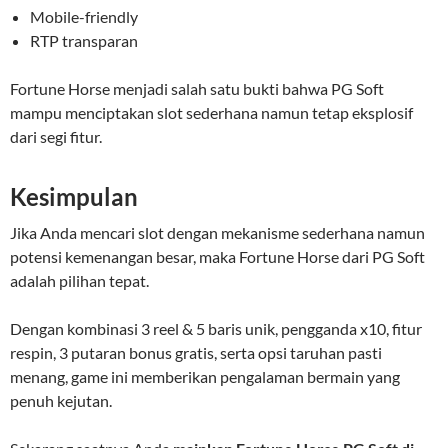
Mobile-friendly
RTP transparan
Fortune Horse menjadi salah satu bukti bahwa PG Soft
mampu menciptakan slot sederhana namun tetap eksplosif
dari segi fitur.
Kesimpulan
Jika Anda mencari slot dengan mekanisme sederhana namun
potensi kemenangan besar, maka Fortune Horse dari PG Soft
adalah pilihan tepat.
Dengan kombinasi 3 reel & 5 baris unik, pengganda x10, fitur
respin, 3 putaran bonus gratis, serta opsi taruhan pasti
menang, game ini memberikan pengalaman bermain yang
penuh kejutan.