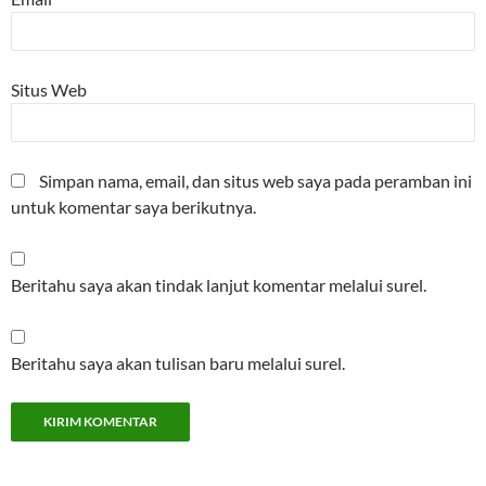
Situs Web
Simpan nama, email, dan situs web saya pada peramban ini
untuk komentar saya berikutnya.
Beritahu saya akan tindak lanjut komentar melalui surel.
Beritahu saya akan tulisan baru melalui surel.