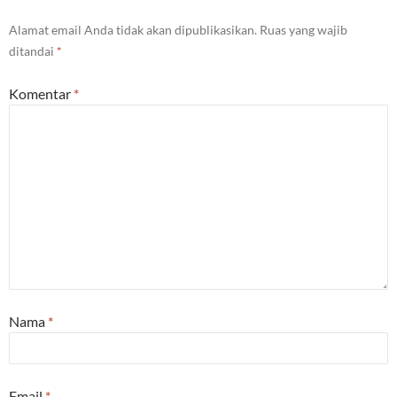
Alamat email Anda tidak akan dipublikasikan.
Ruas yang wajib
ditandai
*
Komentar
*
Nama
*
Email
*