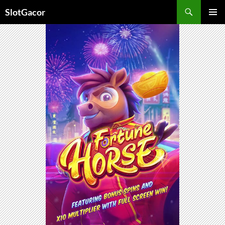
Langsung
SlotGacor
ke
MENU
isi
UTAMA