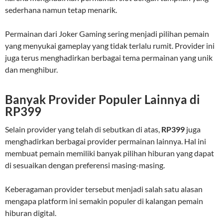
sederhana namun tetap menarik.
Permainan dari Joker Gaming sering menjadi pilihan pemain
yang menyukai gameplay yang tidak terlalu rumit. Provider ini
juga terus menghadirkan berbagai tema permainan yang unik
dan menghibur.
Banyak Provider Populer Lainnya di
RP399
Selain provider yang telah di sebutkan di atas,
RP399
juga
menghadirkan berbagai provider permainan lainnya. Hal ini
membuat pemain memiliki banyak pilihan hiburan yang dapat
di sesuaikan dengan preferensi masing-masing.
Keberagaman provider tersebut menjadi salah satu alasan
mengapa platform ini semakin populer di kalangan pemain
hiburan digital.