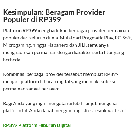
Kesimpulan: Beragam Provider
Populer di RP399
Platform
RP399
menghadirkan berbagai provider permainan
populer dari seluruh dunia. Mulai dari Pragmatic Play, PG Soft,
Microgaming, hingga Habanero dan JILI, semuanya
menghadirkan permainan dengan karakter serta fitur yang
berbeda.
Kombinasi berbagai provider tersebut membuat RP399
menjadi platform hiburan digital yang memiliki koleksi
permainan sangat beragam.
Bagi Anda yang ingin mengetahui lebih lanjut mengenai
platform ini, Anda dapat mengunjungi situs resminya di sini:
RP399 Platform Hiburan Digital