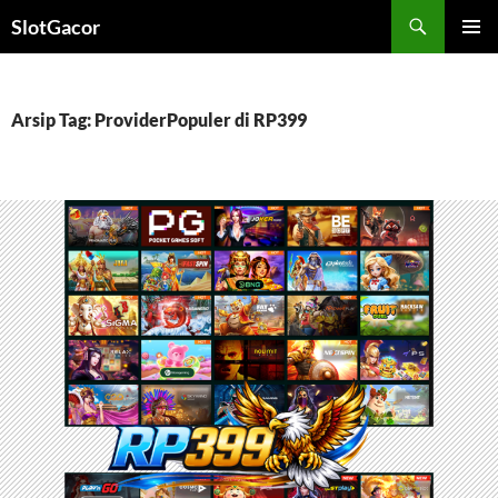
Langsung
SlotGacor
ke
MENU
isi
UTAMA
Arsip Tag: ProviderPopuler di RP399