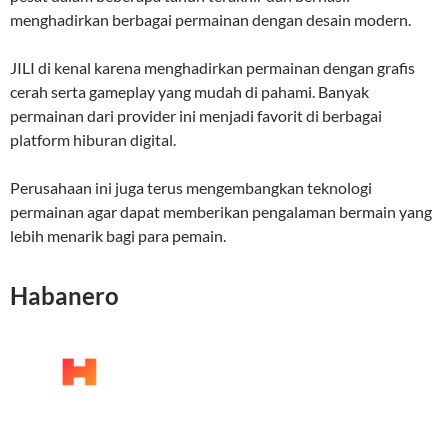
menghadirkan berbagai permainan dengan desain modern.
JILI di kenal karena menghadirkan permainan dengan grafis
cerah serta gameplay yang mudah di pahami. Banyak
permainan dari provider ini menjadi favorit di berbagai
platform hiburan digital.
Perusahaan ini juga terus mengembangkan teknologi
permainan agar dapat memberikan pengalaman bermain yang
lebih menarik bagi para pemain.
Habanero