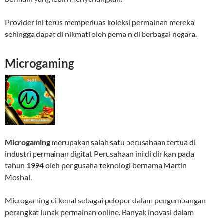
Provider ini terus memperluas koleksi permainan mereka
sehingga dapat di nikmati oleh pemain di berbagai negara.
Microgaming
Microgaming
merupakan salah satu perusahaan tertua di
industri permainan digital. Perusahaan ini di dirikan pada
tahun
1994
oleh pengusaha teknologi bernama Martin
Moshal.
Microgaming di kenal sebagai pelopor dalam pengembangan
perangkat lunak permainan online. Banyak inovasi dalam