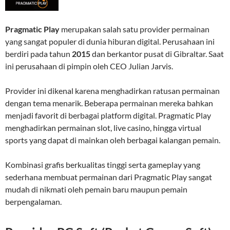
Pragmatic Play
merupakan salah satu provider permainan
yang sangat populer di dunia hiburan digital. Perusahaan ini
berdiri pada tahun
2015
dan berkantor pusat di Gibraltar. Saat
ini perusahaan di pimpin oleh CEO Julian Jarvis.
Provider ini dikenal karena menghadirkan ratusan permainan
dengan tema menarik. Beberapa permainan mereka bahkan
menjadi favorit di berbagai platform digital. Pragmatic Play
menghadirkan permainan slot, live casino, hingga virtual
sports yang dapat di mainkan oleh berbagai kalangan pemain.
Kombinasi grafis berkualitas tinggi serta gameplay yang
sederhana membuat permainan dari Pragmatic Play sangat
mudah di nikmati oleh pemain baru maupun pemain
berpengalaman.