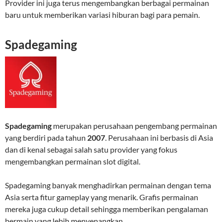
Provider ini juga terus mengembangkan berbagai permainan
baru untuk memberikan variasi hiburan bagi para pemain.
Spadegaming
Spadegaming
merupakan perusahaan pengembang permainan
yang berdiri pada tahun
2007
. Perusahaan ini berbasis di Asia
dan di kenal sebagai salah satu provider yang fokus
mengembangkan permainan slot digital.
Spadegaming banyak menghadirkan permainan dengan tema
Asia serta fitur gameplay yang menarik. Grafis permainan
mereka juga cukup detail sehingga memberikan pengalaman
bermain yang lebih menyenangkan.