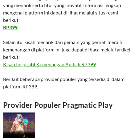
yang menarik serta fitur yang inovatif. Informasi lengkap
mengenai platform ini dapat di lihat melalui situs resmi
berikut:
RP399
.
Selain itu, kisah menarik dari pemain yang pernah meraih
kemenangan di platform ini juga dapat di baca melalui artikel
berikut:
Kisah Inspiratif Kemenangan Andi di RP399
.
Berikut beberapa provider populer yang tersedia di dalam
platform RP399.
Provider Populer Pragmatic Play