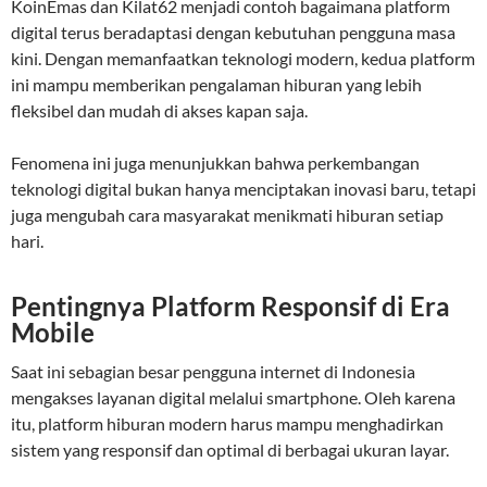
KoinEmas dan Kilat62 menjadi contoh bagaimana platform
digital terus beradaptasi dengan kebutuhan pengguna masa
kini. Dengan memanfaatkan teknologi modern, kedua platform
ini mampu memberikan pengalaman hiburan yang lebih
fleksibel dan mudah di akses kapan saja.
Fenomena ini juga menunjukkan bahwa perkembangan
teknologi digital bukan hanya menciptakan inovasi baru, tetapi
juga mengubah cara masyarakat menikmati hiburan setiap
hari.
Pentingnya Platform Responsif di Era
Mobile
Saat ini sebagian besar pengguna internet di Indonesia
mengakses layanan digital melalui smartphone. Oleh karena
itu, platform hiburan modern harus mampu menghadirkan
sistem yang responsif dan optimal di berbagai ukuran layar.