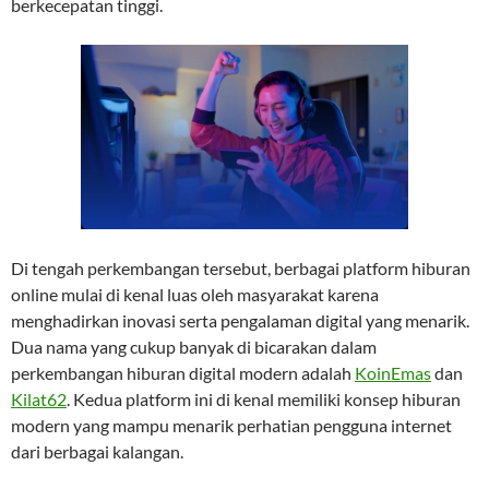
berkecepatan tinggi.
Di tengah perkembangan tersebut, berbagai platform hiburan
online mulai di kenal luas oleh masyarakat karena
menghadirkan inovasi serta pengalaman digital yang menarik.
Dua nama yang cukup banyak di bicarakan dalam
perkembangan hiburan digital modern adalah
KoinEmas
dan
Kilat62
. Kedua platform ini di kenal memiliki konsep hiburan
modern yang mampu menarik perhatian pengguna internet
dari berbagai kalangan.