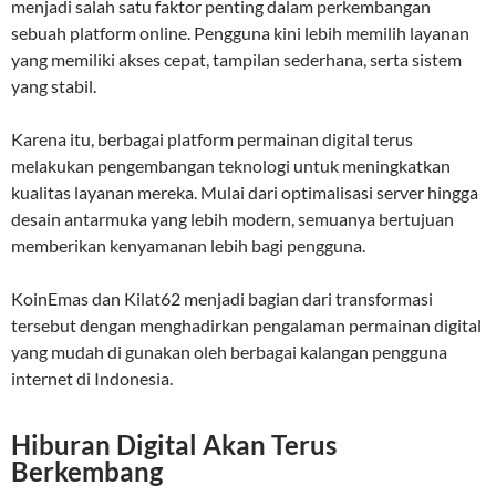
menjadi salah satu faktor penting dalam perkembangan
sebuah platform online. Pengguna kini lebih memilih layanan
yang memiliki akses cepat, tampilan sederhana, serta sistem
yang stabil.
Karena itu, berbagai platform permainan digital terus
melakukan pengembangan teknologi untuk meningkatkan
kualitas layanan mereka. Mulai dari optimalisasi server hingga
desain antarmuka yang lebih modern, semuanya bertujuan
memberikan kenyamanan lebih bagi pengguna.
KoinEmas dan Kilat62 menjadi bagian dari transformasi
tersebut dengan menghadirkan pengalaman permainan digital
yang mudah di gunakan oleh berbagai kalangan pengguna
internet di Indonesia.
Hiburan Digital Akan Terus
Berkembang