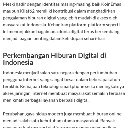
Meski hadir dengan identitas masing-masing, baik KoinEmas
maupun Kilat62 memiliki kontribusi dalam menghadirkan
pengalaman hiburan digital yang lebih mudah di akses oleh
masyarakat Indonesia. Kehadiran platform-platform seperti
ini menunjukkan bagaimana dunia digital terus berkembang
menjadi bagian penting dalam kehidupan sehari-hari.
Perkembangan Hiburan Digital di
Indonesia
Indonesia menjadi salah satu negara dengan pertumbuhan
pengguna internet yang sangat besar dalam beberapa tahun
terakhir. Kemajuan teknologi smartphone serta meningkatnya
akses jaringan internet membuat masyarakat semakin terbiasa
menikmati berbagai layanan berbasis digital.
Perubahan gaya hidup modern juga membuat hiburan online
menjadi salah satu kebutuhan utama masyarakat. Banyak
pengguna kini mencari platform yang mampu memberikan